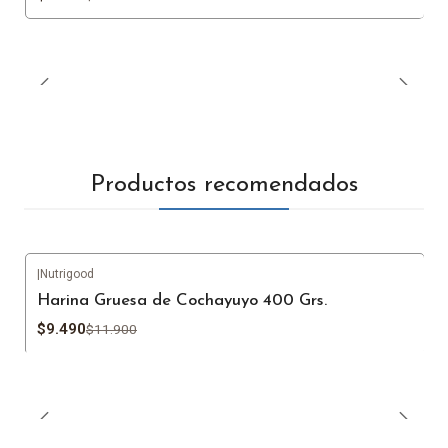
Productos recomendados
|
Nutrigood
-20%
OFF
Harina Gruesa de Cochayuyo 400 Grs.
$9.490
$11.900