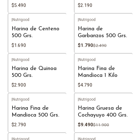
$5.490
$2.190
|
Nutrigood
|
Nutrigood
-28%
OFF
Harina de Centeno
Harina de
500 Grs.
Garbanzos 500 Grs.
$1.690
$1.790
$2.490
|
Nutrigood
|
Nutrigood
No disponible
Harina de Quinoa
Harina Fina de
500 Grs.
Mandioca 1 Kilo
$2.900
$4.790
|
Nutrigood
|
Nutrigood
-20%
OFF
No disponible
Harina Fina de
Harina Gruesa de
Mandioca 500 Grs.
Cochayuyo 400 Grs.
$2.790
$9.490
$11.900
|
Nutrigood
|
Nutrigood