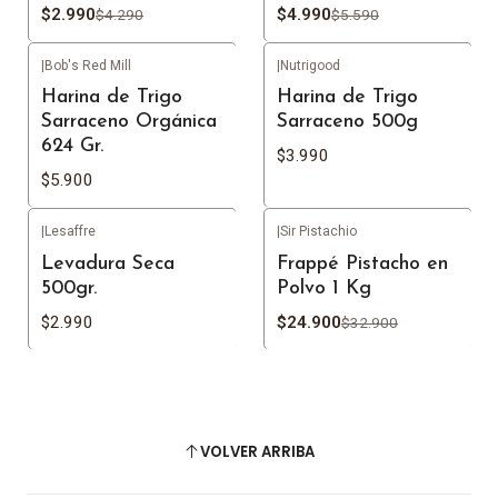
$2.990
$4.990
$4.290
$5.590
|
Bob's Red Mill
|
Nutrigood
No disponible
Agotado
Harina de Trigo
Harina de Trigo
Sarraceno Orgánica
Sarraceno 500g
624 Gr.
$3.990
$5.900
|
Lesaffre
|
Sir Pistachio
-24%
OFF
Agotado
Levadura Seca
Frappé Pistacho en
Agotado
500gr.
Polvo 1 Kg
$2.990
$24.900
$32.900
VOLVER ARRIBA