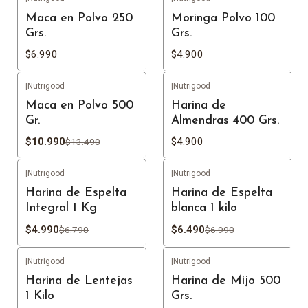
Maca en Polvo 250
Moringa Polvo 100
Grs.
Grs.
$6.990
$4.900
|
Nutrigood
|
Nutrigood
-19%
OFF
Agotado
Maca en Polvo 500
Harina de
Gr.
Almendras 400 Grs.
$10.990
$4.900
$13.490
|
Nutrigood
|
Nutrigood
-27%
OFF
-7%
OFF
Harina de Espelta
Harina de Espelta
Agotado
Agotado
Integral 1 Kg
blanca 1 kilo
$4.990
$6.490
$6.790
$6.990
|
Nutrigood
|
Nutrigood
-30%
OFF
-11%
OFF
Harina de Lentejas
Harina de Mijo 500
Agotado
Agotado
1 Kilo
Grs.