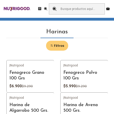
Enviamos a todo Chile! Domicilio o retiro en pick up?
Inicio
Harinas
Harinas
Filtros
|
Nutrigood
|
Nutrigood
-26%
OFF
-36%
OFF
Fenogreco Grano
Fenogreco Polvo
100 Grs
100 Grs
$6.900
$5.990
$9.290
$9.290
|
Nutrigood
|
Nutrigood
Harina de
Harina de Avena
Algarrobo 500 Grs.
500 Grs.