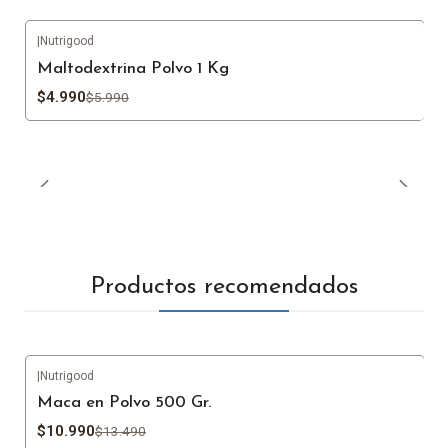
|
Nutrigood
-17%
OFF
Maltodextrina Polvo 1 Kg
$4.990
$5.990
Productos recomendados
|
Nutrigood
-19%
OFF
Maca en Polvo 500 Gr.
$10.990
$13.490