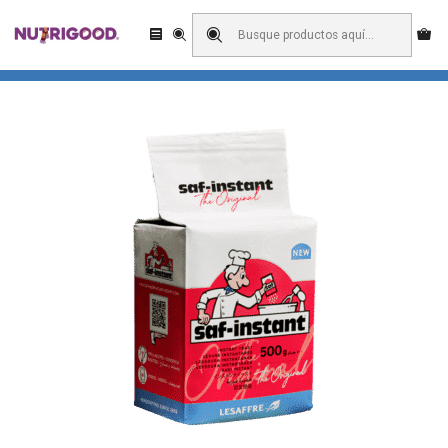
Enviamos a todo Chile! Domicilio o retiro en pick up?
Inicio
Importados
Levadura Seca 500gr.